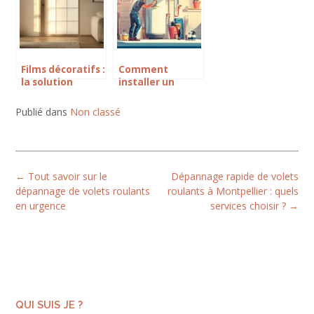
Films décoratifs :
Comment
la solution
installer un
élégante pour
chauffe eau
relooker une
electrique :
Publié dans
Non classé
porte vitrée à
Faut-il faire
petits carreaux
appel a un
professionnel ?
Post
←
Tout savoir sur le
Dépannage rapide de volets
navigation
dépannage de volets roulants
roulants à Montpellier : quels
en urgence
services choisir ?
→
QUI SUIS JE ?