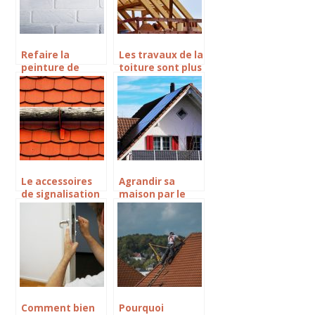
Refaire la
Les travaux de la
peinture de
toiture sont plus
votre maison,
essentiels
quel choix faire ?
Le accessoires
Agrandir sa
de signalisation
maison par le
pour les travaux
toit: dans quel
et besoins
cas?
Comment bien
Pourquoi