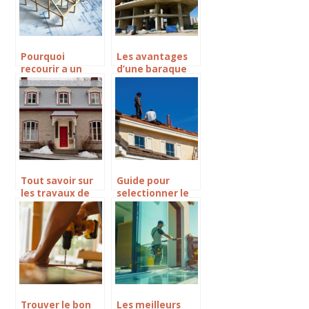
Pourquoi
Les avantages
recourir a un
d’une baraque
architecte pour
de chantier
construire sa
monobloc pour
maison ?
une construction
rapide et flexible
Tout savoir sur
Guide pour
les travaux de
selectionner le
toiture a Lille
bon couvreur a
la celle-saint-
cloud
Trouver le bon
Les meilleurs