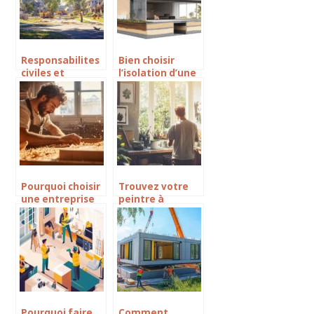
personne à
béton
mobilité réduite
avec les aides de
l’État
Responsabilites
Bien choisir
civiles et
l’isolation d’une
sanctions
dalle en terre-
concernant les
plein pour un
bruits de
avenir maisons
travaux le
bois
dimanche :
comment les
faire cesser
efficacement
Pourquoi choisir
Trouvez votre
une entreprise
peintre à
spécialisée pour
Puilboreau pour
vos projets en
des travaux
bois à
soignés et
Montpellier
respectueux de
l’environnement
Pourquoi faire
Comment