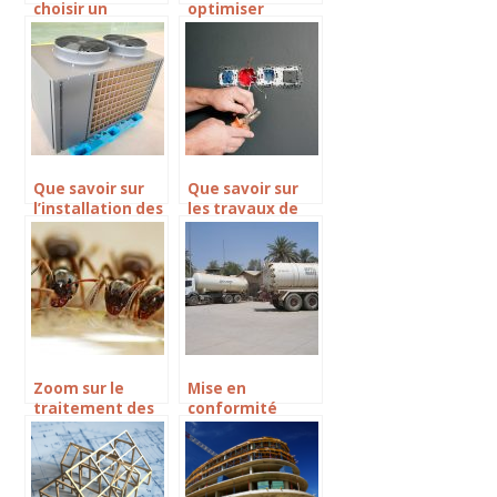
choisir un
optimiser
serrurier pour
l’isolation d’une
vos travaux de
toiture ?
serrurerie ?
Que savoir sur
Que savoir sur
l’installation des
les travaux de
pompes a
renovation
chaleur dans les
energetique ?
maisons : les
precautions
Zoom sur le
Mise en
traitement des
conformité
bois et des
d’une fosse
charpentes
septique : les
essentiels à
connaître