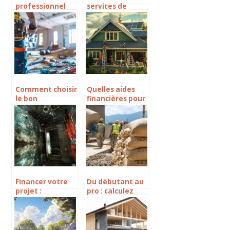
professionnel
services de
pour installer ou
vitrerie et
remplacer une
miroiterie à
vitrine de
maisons-alfort :
magasin
interventions
rapides et de
qualité
Comment choisir
Quelles aides
le bon
financières pour
électricien pour
vos travaux de
la rénovation de
rénovation
votre maison à
extérieure ?
Caen et ses
environs
Financer votre
Du débutant au
projet :
pro : calculez
Comment
facilement
aménager une
combien de sacs
salle de bain
de ciment de 35
pour une
kg pour 1m3 de