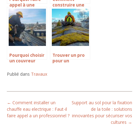
appel à une
construire une
entreprise
maison
multi-services
préfabriquée
pour vos travaux
sans tomber
domestiques
dans les pièges
courants : les
erreurs à éviter
Pourquoi choisir
Trouver un pro
un couvreur
pour un
professionnel au
démoussage de
Havre et ses
toiture : guide
Publié dans
Travaux
environs pour
pratique pour
vos travaux de
bien choisir
toiture
Post
←
Comment installer un
Support au sol pour la fixation
navigation
chauffe eau electrique : Faut-il
de la toile : solutions
faire appel a un professionnel ?
innovantes pour sécuriser vos
cultures
→