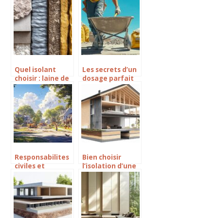
rénovation
aménager une
extérieure ?
salle de bain
pour une
personne à
mobilité réduite
avec les aides de
l’État
Quel isolant
Les secrets d’un
choisir : laine de
dosage parfait
verre, de roche,
pour votre
de bois ?
beton fibre
Comparatif
detaille pour
une maison
saine
Responsabilites
Bien choisir
civiles et
l’isolation d’une
sanctions
dalle en terre-
concernant les
plein pour un
bruits de
avenir maisons
travaux le
bois
dimanche :