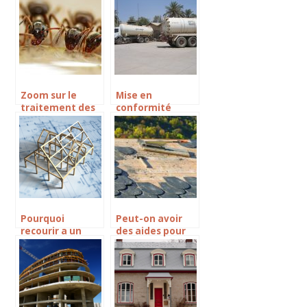
toiture ?
energetique ?
Zoom sur le
Mise en
traitement des
conformité
bois et des
d’une fosse
charpentes
septique : les
essentiels à
connaître
Pourquoi
Peut-on avoir
recourir a un
des aides pour
architecte pour
faire refaire sa
construire sa
toiture
maison ?