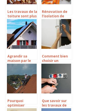
Les travaux de la
Rénovation de
toiture sont plus
l’isolation de
essentiels
votre maison,
les avantages du
bois
Agrandir sa
Comment bien
maison par le
choisir un
toit: dans quel
serrurier pour
cas?
vos travaux de
serrurerie ?
Pourquoi
Que savoir sur
optimiser
les travaux de
l’isolation d’une
renovation