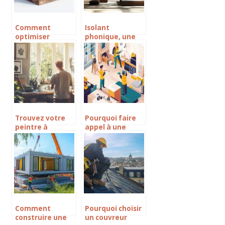
comment les
faire cesser
efficacement
Comment
Isolant
optimiser
phonique, une
l’isolation des
solution contre
dalles sur terre-
le bruit :
plein selon la
comment choisir
norme RT 2025
pour vos
fenêtres et
portes ?
Trouvez votre
Pourquoi faire
peintre à
appel à une
Puilboreau pour
entreprise
des travaux
multi-services
soignés et
pour vos travaux
respectueux de
domestiques
l’environnement
Comment
Pourquoi choisir
construire une
un couvreur