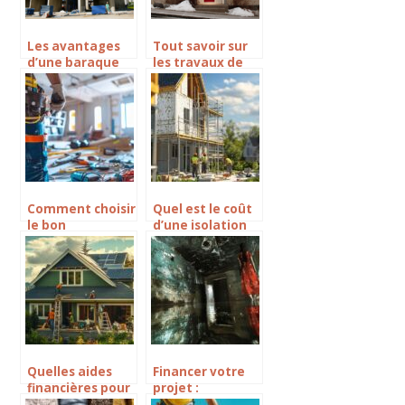
Les avantages
Tout savoir sur
d’une baraque
les travaux de
de chantier
toiture a Lille
monobloc pour
une construction
rapide et flexible
Comment choisir
Quel est le coût
le bon
d’une isolation
électricien pour
maison par
la rénovation de
l’extérieur ?
votre maison à
Caen et ses
environs
Quelles aides
Financer votre
financières pour
projet :
vos travaux de
Comment