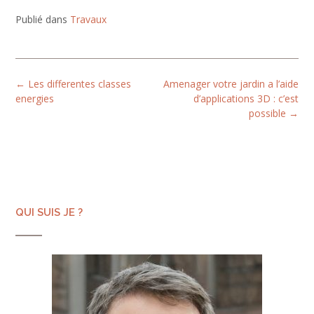
maison
professionnel au
préfabriquée
Havre et ses
Publié dans
Travaux
sans tomber
environs pour
dans les pièges
vos travaux de
courants : les
toiture
erreurs à éviter
Post
←
Les differentes classes
Amenager votre jardin a l’aide
navigation
energies
d’applications 3D : c’est
possible
→
QUI SUIS JE ?