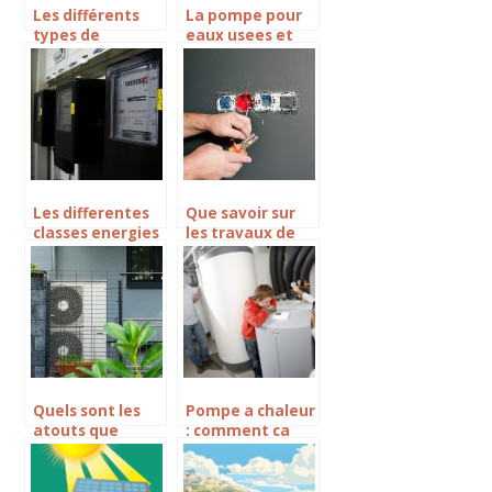
Les différents
La pompe pour
types de
eaux usees et
chaudières
l’importance de
électriques et
l’isolation
leurs modes de
consommation
Les differentes
Que savoir sur
classes energies
les travaux de
renovation
energetique ?
Quels sont les
Pompe a chaleur
atouts que
: comment ca
presente une
marche ?
pompe a chaleur
?