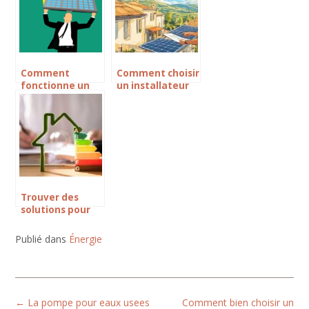
Comment
Comment choisir
fonctionne un
un installateur
systeme solaire
de panneaux
photovoltaique
solaires à
?
draguignan pour
maximiser votre
investissement
Trouver des
solutions pour
gagner en
efficacité
Publié dans
Énergie
énergétique
Post
←
La pompe pour eaux usees
Comment bien choisir un