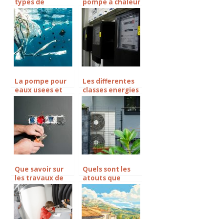
types de
pompe à chaleur
chaudières
pour un bien
électriques et
être
leurs modes de
économique :
consommation
ses avantages
La pompe pour
Les differentes
eaux usees et
classes energies
l’importance de
l’isolation
Que savoir sur
Quels sont les
les travaux de
atouts que
renovation
presente une
energetique ?
pompe a chaleur
?