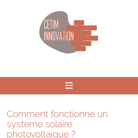
Skip
to
content
Comment fonctionne un
systeme solaire
photovoltaique ?