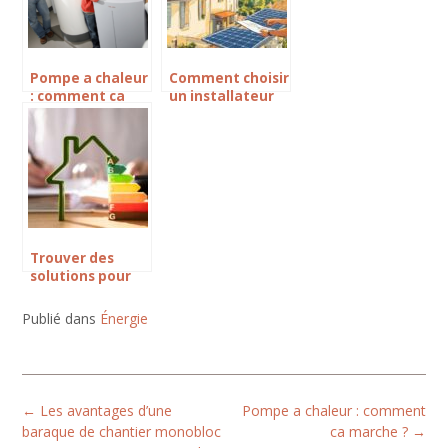
Pompe a chaleur
Comment choisir
: comment ca
un installateur
marche ?
de panneaux
solaires à
draguignan pour
maximiser votre
investissement
Trouver des
solutions pour
gagner en
efficacité
Publié dans
Énergie
énergétique
Post
←
Les avantages d’une
Pompe a chaleur : comment
navigation
baraque de chantier monobloc
ca marche ?
→