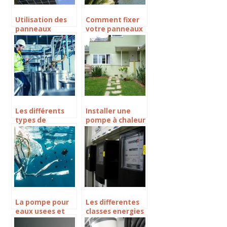
Utilisation des
Comment fixer
panneaux
votre panneaux
solaires
solaire sur le toit
aujourd’hui.
?
Les différents
Installer une
types de
pompe à chaleur
chaudières
pour un bien
électriques et
être
leurs modes de
économique :
consommation
ses avantages
La pompe pour
Les differentes
eaux usees et
classes energies
l’importance de