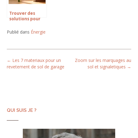
Trouver des
solutions pour
gagner en
efficacité
Publié dans
Énergie
énergétique
Post
←
Les 7 materiaux pour un
Zoom sur les marquages au
navigation
revetement de sol de garage
sol et signaletiques
→
QUI SUIS JE ?